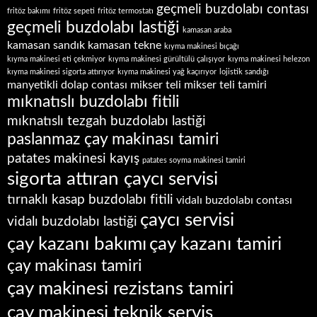
geçmeli buzdolabı contası
fritöz bakımı
fritöz sepeti
fritöz termostatı
geçmeli buzdolabı lastiği
kamasan araba
kamasan sandık
kamasan tekne
kıyma makinesi bıçağı
kıyma makinesi eti çekmiyor
kıyma makinesi gürültülü çalışıyor
kıyma makinesi helezon
kıyma makinesi sigorta attırıyor
kıyma makinesi yağ kaçırıyor
lojistik sandığı
manyetikli dolap contası
mikser teli
mikser teli tamiri
mıknatıslı buzdolabı fitili
mıknatıslı tezgah buzdolabı lastiği
paslanmaz çay makinası tamiri
patates makinesi kayış
patates soyma makinesi tamiri
sigorta attıran çaycı servisi
tırnaklı kasap buzdolabı fitili
vidalı buzdolabı contası
çaycı servisi
vidalı buzdolabı lastiği
çay kazanı bakımı
çay kazanı tamiri
çay makinası tamiri
çay makinesi rezistans tamiri
çay makinesi teknik servis