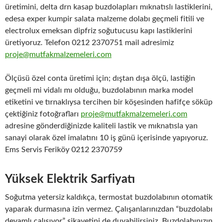
üretimini, delta drn kasap buzdolapları mıknatıslı lastiklerini,
edesa exper kumpir salata malzeme dolabı geçmeli fitili ve
electrolux emeksan dipfriz soğutucusu kapı lastiklerini
üretiyoruz. Telefon 0212 2370751 mail adresimiz
proje@mutfakmalzemeleri.com
Ölçüsü özel conta üretimi için; dıştan dışa ölçü, lastiğin
geçmeli mi vidalı mı olduğu, buzdolabının marka model
etiketini ve tırnaklıysa tercihen bir köşesinden hafifçe söküp
çektiğiniz fotoğrafları
proje@mutfakmalzemeleri.com
adresine gönderdiğinizde kaliteli lastik ve mıknatısla yan
sanayi olarak özel imalatını 10 iş günü içerisinde yapıyoruz.
Ems Servis Feriköy 0212 2370759
Yüksek Elektrik Sarfiyatı
Soğutma yetersiz kaldıkça, termostat buzdolabının otomatik
yaparak durmasına izin vermez. Çalışanlarınızdan “buzdolabı
devamlı çalışıyor” şikayetini de duyabilirsiniz. Buzdolabınızın