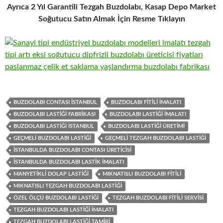
Ayrıca 2 Yıl Garantili Tezgah Buzdolabı, Kasap Depo Market
Soğutucu Satın Almak İçin Resme Tıklayın
BUZDOLABI CONTASI ISTANBUL
BUZDOLABI FITILI IMALATI
BUZDOLABI LASTIĞI FABRIKASI
BUZDOLABI LASTIĞI IMALATI
BUZDOLABI LASTIĞI ISTANBUL
BUZDOLABI LASTIĞI ÜRETIMI
GEÇMELI BUZDOLABI LASTIĞI
GEÇMELI TEZGAH BUZDOLABI LASTIĞI
ISTANBULDA BUZDOLABI CONTASI ÜRETICISI
ISTANBULDA BUZDOLABI LASTIK IMALATI
MANYETIKLI DOLAP LASTIĞI
MIKNATISLI BUZDOLABI FITILI
MIKNATISLI TEZGAH BUZDOLABI LASTIĞI
ÖZEL ÖLÇÜ BUZDOLABI LASTIĞI
TEZGAH BUZDOLABI FITILI SERVISI
TEZGAH BUZDOLABI LASTIĞI IMALATI
TEZGAH BUZDOLABI LASTIĞI TAMIRI