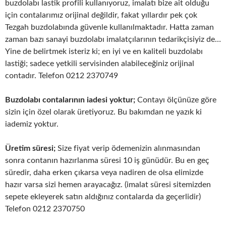
buzdolabı lastik profili kullanıyoruz, imalatı bize ait olduğu
için contalarımız orijinal değildir, fakat yıllardır pek çok
Tezgah buzdolabında güvenle kullanılmaktadır. Hatta zaman
zaman bazı sanayi buzdolabı imalatçılarının tedarikçisiyiz de…
Yine de belirtmek isteriz ki; en iyi ve en kaliteli buzdolabı
lastiği; sadece yetkili servisinden alabileceğiniz orijinal
contadır. Telefon 0212 2370749
Buzdolabı contalarının iadesi yoktur;
Contayı ölçünüze göre
sizin için özel olarak üretiyoruz. Bu bakımdan ne yazık ki
iademiz yoktur.
Üretim süresi;
Size fiyat verip ödemenizin alınmasından
sonra contanın hazırlanma süresi 10 iş günüdür. Bu en geç
süredir, daha erken çıkarsa veya nadiren de olsa elimizde
hazır varsa sizi hemen arayacağız. (imalat süresi sitemizden
sepete ekleyerek satın aldığınız contalarda da geçerlidir)
Telefon 0212 2370750