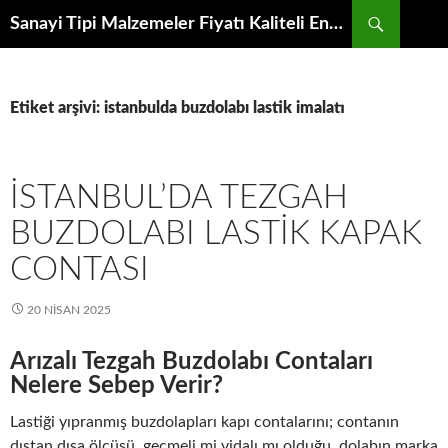
İçeriğe
Ara
Sanayi Tipi Malzemeler Fiyatı Kaliteli Endüstriyel Ekipman Modeli Toptancısından Mutfak Makineleri İmalatçıları Fabrikasından Satış Proje Parçası
atla
Etiket arşivi: istanbulda buzdolabı lastik imalatı
İSTANBUL’DA TEZGAH
BUZDOLABI LASTIK KAPAK
CONTASI
20 NISAN 2025
Arızalı Tezgah Buzdolabı Contaları
Nelere Sebep Verir?
Lastiği yıpranmış buzdolapları kapı contalarını; contanın
dıştan dışa ölçüsü, geçmeli mi vidalı mı olduğu, dolabın marka