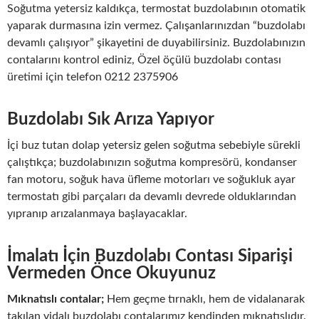
Soğutma yetersiz kaldıkça, termostat buzdolabının otomatik
yaparak durmasına izin vermez. Çalışanlarınızdan “buzdolabı
devamlı çalışıyor” şikayetini de duyabilirsiniz. Buzdolabınızın
contalarını kontrol ediniz, Özel öçülü buzdolabı contası
üretimi için telefon 0212 2375906
Buzdolabı Sık Arıza Yapıyor
İçi buz tutan dolap yetersiz gelen soğutma sebebiyle sürekli
çalıştıkça; buzdolabınızın soğutma kompresörü, kondanser
fan motoru, soğuk hava üfleme motorları ve soğukluk ayar
termostatı gibi parçaları da devamlı devrede olduklarından
yıpranıp arızalanmaya başlayacaklar.
İmalatı İçin Buzdolabı Contası Siparişi
Vermeden Önce Okuyunuz
Mıknatıslı contalar;
Hem geçme tırnaklı, hem de vidalanarak
takılan vidalı buzdolabı contalarımız kendinden mıknatıslıdır.