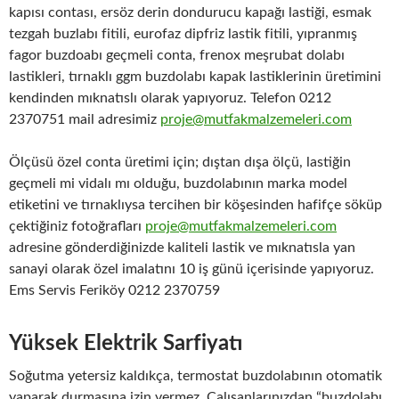
kapısı contası, ersöz derin dondurucu kapağı lastiği, esmak
tezgah buzlabı fitili, eurofaz dipfriz lastik fitili, yıpranmış
fagor buzdoabı geçmeli conta, frenox meşrubat dolabı
lastikleri, tırnaklı ggm buzdolabı kapak lastiklerinin üretimini
kendinden mıknatıslı olarak yapıyoruz. Telefon 0212
2370751 mail adresimiz
proje@mutfakmalzemeleri.com
Ölçüsü özel conta üretimi için; dıştan dışa ölçü, lastiğin
geçmeli mi vidalı mı olduğu, buzdolabının marka model
etiketini ve tırnaklıysa tercihen bir köşesinden hafifçe söküp
çektiğiniz fotoğrafları
proje@mutfakmalzemeleri.com
adresine gönderdiğinizde kaliteli lastik ve mıknatısla yan
sanayi olarak özel imalatını 10 iş günü içerisinde yapıyoruz.
Ems Servis Feriköy 0212 2370759
Yüksek Elektrik Sarfiyatı
Soğutma yetersiz kaldıkça, termostat buzdolabının otomatik
yaparak durmasına izin vermez. Çalışanlarınızdan “buzdolabı