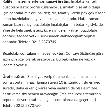
Kaliteli malzemelerle yan sanayi üretim;
İmalatta kaliteli
buzdolabı lastik profili kullanıyoruz, imalatı bize ait olduğu
için contalarımız orijinal değildir, fakat yıllardır pek çok Kasap
depo buzdolabında güvenle kullanılmaktadır. Hatta zaman
zaman bazı sanayi buzdolabı imalatçılarının tedarikçisiyiz de…
Yine de belirtmek isteriz ki; en iyi ve en kaliteli buzdolabı
contası; sadece yetkili servisinden alabileceğiniz orijinal
contadır. Telefon 0212 2370749
Buzdolabı contalarının iadesi yoktur;
Contayı ölçünüze göre
sizin için özel olarak üretiyoruz. Bu bakımdan ne yazık ki
iademiz yoktur.
Üretim süresi;
Size fiyat verip ödemenizin alınmasından
sonra contanın hazırlanma süresi 10 iş günüdür. Bu en geç
süredir, daha erken çıkarsa veya nadiren de olsa elimizde
hazır varsa sizi hemen arayacağız. (imalat süresi sitemizden
sepete ekleyerek satın aldığınız contalarda da geçerlidir)
Telefon 0212 2370750