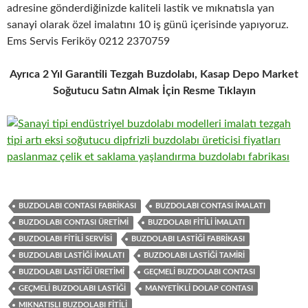
adresine gönderdiğinizde kaliteli lastik ve mıknatısla yan
sanayi olarak özel imalatını 10 iş günü içerisinde yapıyoruz.
Ems Servis Feriköy 0212 2370759
Ayrıca 2 Yıl Garantili Tezgah Buzdolabı, Kasap Depo Market
Soğutucu Satın Almak İçin Resme Tıklayın
BUZDOLABI CONTASI FABRIKASI
BUZDOLABI CONTASI IMALATI
BUZDOLABI CONTASI ÜRETIMI
BUZDOLABI FITILI IMALATI
BUZDOLABI FITILI SERVISI
BUZDOLABI LASTIĞI FABRIKASI
BUZDOLABI LASTIĞI IMALATI
BUZDOLABI LASTIĞI TAMIRI
BUZDOLABI LASTIĞI ÜRETIMI
GEÇMELI BUZDOLABI CONTASI
GEÇMELI BUZDOLABI LASTIĞI
MANYETIKLI DOLAP CONTASI
MIKNATISLI BUZDOLABI FITILI