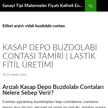
İçeriğe
Ara
Sanayi Tipi Malzemeler Fiyatı Kaliteli Endüstriyel Ekipman Modeli Toptancısından Mutfak Makineleri İmalatçıları Fabrikasından Satış Proje Parçası
atla
Etiket arşivi: vidalı buzdolabı contası
KASAP DEPO BUZDOLABI
CONTASI TAMIRI | LASTIK
FITIL ÜRETIMI
03 MAYIS 2025
Arızalı Kasap Depo Buzdolabı Contaları
Nelere Sebep Verir?
Contası yıpranmış buzdolapları kapı contalarını; contanın
dıştan dışa ölçüsü, geçmeli mi vidalı mı olduğu, dolabın marka