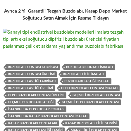
Ayrıca 2 Yıl Garantili Tezgah Buzdolabı, Kasap Depo Market
Soğutucu Satın Almak İçin Resme Tıklayın
BUZDOLABI CONTASI FABRIKASI
BUZDOLABI CONTASI IMALATI
BUZDOLABI CONTASI ÜRETIMI
BUZDOLABI FITILI IMALATI
BUZDOLABI LASTIĞI FABRIKASI
BUZDOLABI LASTIĞI IMALATI
BUZDOLABI LASTIĞI ÜRETIMI
DEPO BUZDOLABI CONTASI IMALATI
DEPO BUZDOLABI CONTASI ÜRETIMI
GEÇMELI BUZDOLABI CONTASI
GEÇMELI BUZDOLABI LASTIĞI
GEÇMELI DEPO BUZDOLABI CONTASI
İSTANBUL'DA DEPO DOLAP CONTASI
İSTANBUL'DA KASAP BUZDOLABI CONTASI IMALATI
KASAP BUZDOLABI CONTALARI
KASAP BUZDOLABI FITILI SERVISI
KASAP BUZDOLABI LASTIĞI TAMIRI
MANYETIKLI DOLAP CONTASI