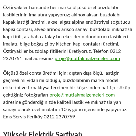
Öztiryakiler haricinde her marka ölçüsü özel buzdolabı
lastiklerinin imalatını yapıyoruz; akinox aksan buzdolabı
kapak lastiği üretimi, aksel algaz alpina endüstriyel soğutucu
kapısı contası, alveo arinox arisco sanayi buzdolabı mıknatıslı
kapı fitili, atababa atalay bereket derin dondurucu lastikleri
imalatı, bilge boğaziçi by kitchen kapı contaları üretimi,
Öztiryakiler buzdolap fitillerini üretiyoruz. Telefon 0212
2370751 mail adresimiz
proje@mutfakmalzemeleri.com
Ölçüsü özel conta üretimi için; dıştan dışa ölçü, lastiğin
geçmeli mi vidalı mı olduğu, buzdolabının marka model
etiketini ve tırnaklıysa tercihen bir köşesinden hafifçe söküp
çektiğiniz fotoğrafları
proje@mutfakmalzemeleri.com
adresine gönderdiğinizde kaliteli lastik ve mıknatısla yan
sanayi olarak özel imalatını 10 iş günü içerisinde yapıyoruz.
Ems Servis Feriköy 0212 2370759
Yüksek Elektrik Sarfiyatı