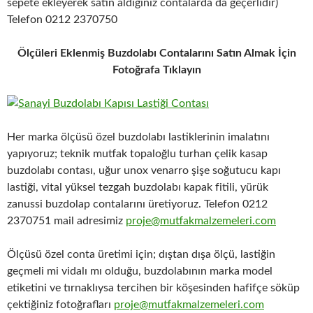
sepete ekleyerek satın aldığınız contalarda da geçerlidir)
Telefon 0212 2370750
Ölçüleri Eklenmiş Buzdolabı Contalarını Satın Almak İçin
Fotoğrafa Tıklayın
Her marka ölçüsü özel buzdolabı lastiklerinin imalatını
yapıyoruz; teknik mutfak topaloğlu turhan çelik kasap
buzdolabı contası, uğur unox venarro şişe soğutucu kapı
lastiği, vital yüksel tezgah buzdolabı kapak fitili, yürük
zanussi buzdolap contalarını üretiyoruz. Telefon 0212
2370751 mail adresimiz
proje@mutfakmalzemeleri.com
Ölçüsü özel conta üretimi için; dıştan dışa ölçü, lastiğin
geçmeli mi vidalı mı olduğu, buzdolabının marka model
etiketini ve tırnaklıysa tercihen bir köşesinden hafifçe söküp
çektiğiniz fotoğrafları
proje@mutfakmalzemeleri.com