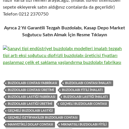
hazır varsa sizi hemen arayacağız. (imalat süresi sitemizden
sepete ekleyerek satın aldığınız contalarda da geçerlidir)
Telefon 0212 2370750
Ayrıca 2 Yıl Garantili Tezgah Buzdolabı, Kasap Depo Market
Soğutucu Satın Almak İçin Resme Tıklayın
BUZDOLABI CONTASI FABRIKASI
BUZDOLABI CONTASI IMALATI
BUZDOLABI CONTASI ÜRETIMI
BUZDOLABI FITILI IMALATI
BUZDOLABI LASTIĞI FABRIKASI
BUZDOLABI LASTIĞI IMALATI
BUZDOLABI LASTIĞI ÜRETIMI
GEÇMELI BUZDOLABI CONTASI
GEÇMELI BUZDOLABI LASTIĞI
GEÇMELI ÖZTIRYAKILER BUZDOLABI CONTASI
MANYETIKLI DOLAP CONTASI
MIKNATISLI BUZDOLABI FITILI