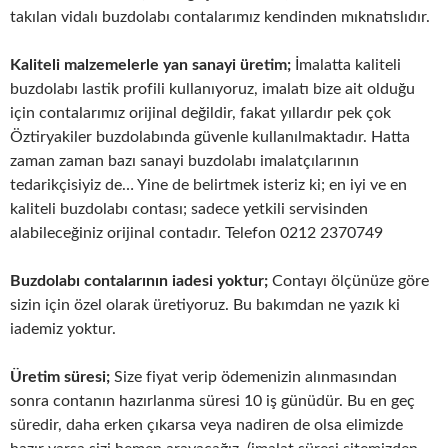
takılan vidalı buzdolabı contalarımız kendinden mıknatıslıdır.
Kaliteli malzemelerle yan sanayi üretim;
İmalatta kaliteli
buzdolabı lastik profili kullanıyoruz, imalatı bize ait olduğu
için contalarımız orijinal değildir, fakat yıllardır pek çok
Öztiryakiler buzdolabında güvenle kullanılmaktadır. Hatta
zaman zaman bazı sanayi buzdolabı imalatçılarının
tedarikçisiyiz de… Yine de belirtmek isteriz ki; en iyi ve en
kaliteli buzdolabı contası; sadece yetkili servisinden
alabileceğiniz orijinal contadır. Telefon 0212 2370749
Buzdolabı contalarının iadesi yoktur;
Contayı ölçünüze göre
sizin için özel olarak üretiyoruz. Bu bakımdan ne yazık ki
iademiz yoktur.
Üretim süresi;
Size fiyat verip ödemenizin alınmasından
sonra contanın hazırlanma süresi 10 iş günüdür. Bu en geç
süredir, daha erken çıkarsa veya nadiren de olsa elimizde