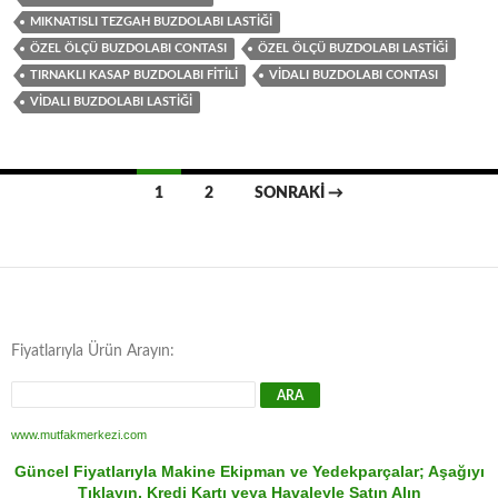
MIKNATISLI TEZGAH BUZDOLABI LASTIĞI
ÖZEL ÖLÇÜ BUZDOLABI CONTASI
ÖZEL ÖLÇÜ BUZDOLABI LASTIĞI
TIRNAKLI KASAP BUZDOLABI FITILI
VIDALI BUZDOLABI CONTASI
VIDALI BUZDOLABI LASTIĞI
Yazı
1
2
SONRAKI →
dolaşımı
Fiyatlarıyla Ürün Arayın:
www.mutfakmerkezi.com
Güncel Fiyatlarıyla Makine Ekipman ve Yedekparçalar; Aşağıyı
Tıklayın, Kredi Kartı veya Havaleyle Satın Alın