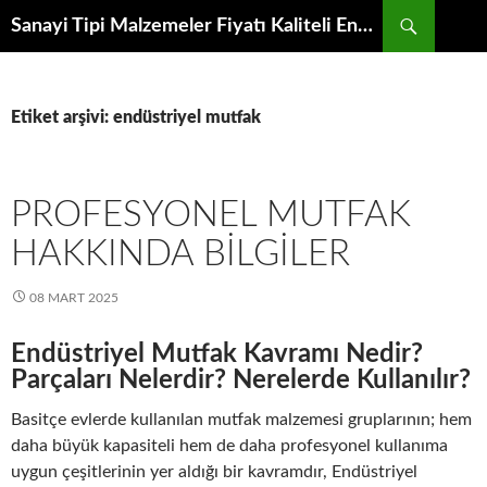
İçeriğe
Ara
Sanayi Tipi Malzemeler Fiyatı Kaliteli Endüstriyel Ekipman Modeli Toptancısından Mutfak Makineleri İmalatçıları Fabrikasından Satış Proje Parçası
atla
Etiket arşivi: endüstriyel mutfak
PROFESYONEL MUTFAK
HAKKINDA BILGILER
08 MART 2025
Endüstriyel Mutfak Kavramı Nedir?
Parçaları Nelerdir? Nerelerde Kullanılır?
Basitçe evlerde kullanılan mutfak malzemesi gruplarının; hem
daha büyük kapasiteli hem de daha profesyonel kullanıma
uygun çeşitlerinin yer aldığı bir kavramdır, Endüstriyel