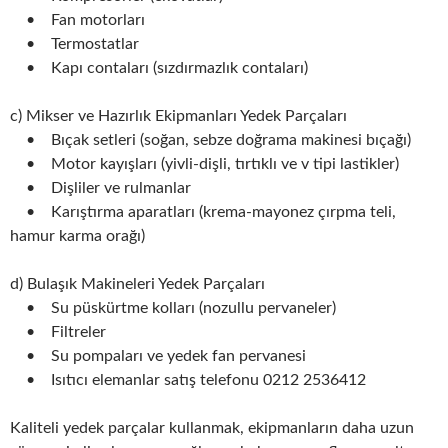
• Fan motorları
• Termostatlar
• Kapı contaları (sızdırmazlık contaları)
c) Mikser ve Hazırlık Ekipmanları Yedek Parçaları
• Bıçak setleri (soğan, sebze doğrama makinesi bıçağı)
• Motor kayışları (yivli-dişli, tırtıklı ve v tipi lastikler)
• Dişliler ve rulmanlar
• Karıştırma aparatları (krema-mayonez çırpma teli,
hamur karma orağı)
d) Bulaşık Makineleri Yedek Parçaları
• Su püskürtme kolları (nozullu pervaneler)
• Filtreler
• Su pompaları ve yedek fan pervanesi
• Isıtıcı elemanlar satış telefonu 0212 2536412
Kaliteli yedek parçalar kullanmak, ekipmanların daha uzun