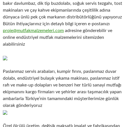
bakır davlumbaz, dik tip buzdolabı, soğuk servis tezgahı, tost
makinaları ve çay kahve ekipmanlarında çeşitlilik adına
dünyaca ünlü pek çok markanın distribütörlüğünü yapıyoruz
Bütün ihtiyaçlarınız için detaylı bilgi içeren e-postanızı
proje@mutfakmalzemeleri.com
adresine gönderebilir ve
online endüstriyel mutfak malzemelerini sitemizden
alabilirsiniz
Paslanmaz servis arabaları, kumpir fırını, paslanmaz duvar
dolabı, endüstriyel bulaşık yıkama makinası, paslanmaz istif
rafı ve make-up dolapları ve benzeri her türlü sanayi mutfağı
ekipmanını kargo firmaları ve şehirler arası taşımacılık yapan
ambarlarla Türkiye’nin tamamındaki müşterilerimize günlük
olarak gönderiyoruz
Özel ölçülü üretim, değişik maksatlı imalat ve fabrikasından