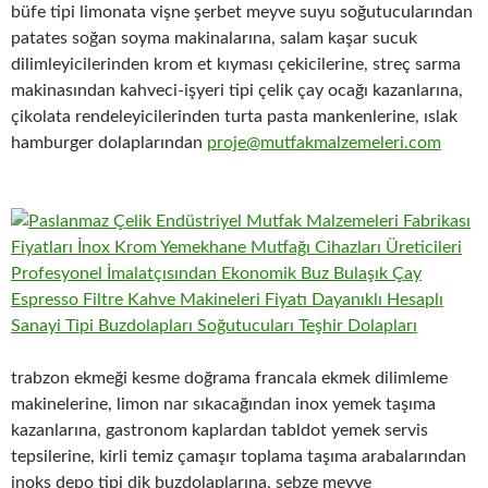
büfe tipi limonata vişne şerbet meyve suyu soğutucularından
patates soğan soyma makinalarına, salam kaşar sucuk
dilimleyicilerinden krom et kıyması çekicilerine, streç sarma
makinasından kahveci-işyeri tipi çelik çay ocağı kazanlarına,
çikolata rendeleyicilerinden turta pasta mankenlerine, ıslak
hamburger dolaplarından
proje@mutfakmalzemeleri.com
trabzon ekmeği kesme doğrama francala ekmek dilimleme
makinelerine, limon nar sıkacağından inox yemek taşıma
kazanlarına, gastronom kaplardan tabldot yemek servis
tepsilerine, kirli temiz çamaşır toplama taşıma arabalarından
inoks depo tipi dik buzdolaplarına, sebze meyve