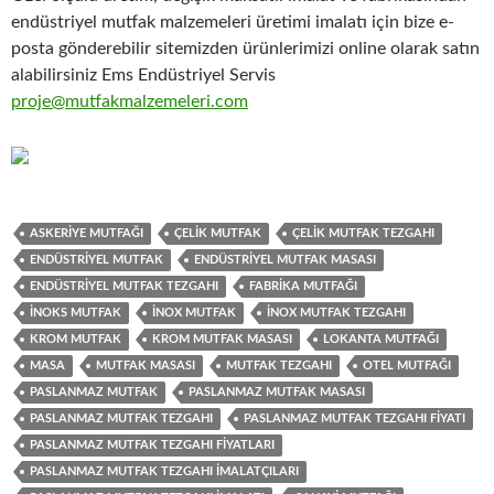
endüstriyel mutfak malzemeleri üretimi imalatı için bize e-
posta gönderebilir sitemizden ürünlerimizi online olarak satın
alabilirsiniz Ems Endüstriyel Servis
proje@mutfakmalzemeleri.com
ASKERIYE MUTFAĞI
ÇELIK MUTFAK
ÇELIK MUTFAK TEZGAHI
ENDÜSTRIYEL MUTFAK
ENDÜSTRIYEL MUTFAK MASASI
ENDÜSTRIYEL MUTFAK TEZGAHI
FABRIKA MUTFAĞI
INOKS MUTFAK
INOX MUTFAK
INOX MUTFAK TEZGAHI
KROM MUTFAK
KROM MUTFAK MASASI
LOKANTA MUTFAĞI
MASA
MUTFAK MASASI
MUTFAK TEZGAHI
OTEL MUTFAĞI
PASLANMAZ MUTFAK
PASLANMAZ MUTFAK MASASI
PASLANMAZ MUTFAK TEZGAHI
PASLANMAZ MUTFAK TEZGAHI FIYATI
PASLANMAZ MUTFAK TEZGAHI FIYATLARI
PASLANMAZ MUTFAK TEZGAHI IMALATÇILARI