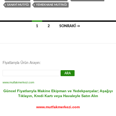
SANAYI MUTFĞI
YEMEKHANE MUTFAĞI
Yazı
1
2
SONRAKI →
dolaşımı
Fiyatlarıyla Ürün Arayın:
www.mutfakmerkezi.com
Güncel Fiyatlarıyla Makine Ekipman ve Yedekparçalar; Aşağıyı
Tıklayın, Kredi Kartı veya Havaleyle Satın Alın
www.mutfakmerkezi.com