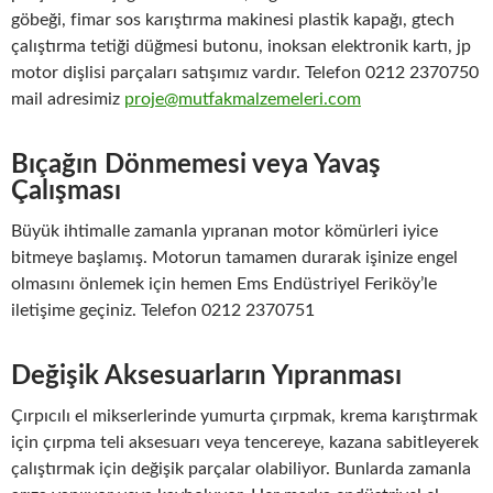
göbeği, fimar sos karıştırma makinesi plastik kapağı, gtech
çalıştırma tetiği düğmesi butonu, inoksan elektronik kartı, jp
motor dişlisi parçaları satışımız vardır. Telefon 0212 2370750
mail adresimiz
proje@mutfakmalzemeleri.com
Bıçağın Dönmemesi veya Yavaş
Çalışması
Büyük ihtimalle zamanla yıpranan motor kömürleri iyice
bitmeye başlamış. Motorun tamamen durarak işinize engel
olmasını önlemek için hemen Ems Endüstriyel Feriköy’le
iletişime geçiniz. Telefon 0212 2370751
Değişik Aksesuarların Yıpranması
Çırpıcılı el mikserlerinde yumurta çırpmak, krema karıştırmak
için çırpma teli aksesuarı veya tencereye, kazana sabitleyerek
çalıştırmak için değişik parçalar olabiliyor. Bunlarda zamanla