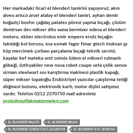
Her markadaki ticari el blenderi tamirini yapıyoruz; akm
alveo arisco arsel atalay el blenderi tamiri, ayhan demir
boğaziçi bosfor çağdaş patates püresi yapma bıçağı, çözüm
demirsan dev mikser dito sama bermixer edesa el blenderi
motoru, ekber electrolux emir empero ersöz bıçağın
takıldığı kol borusu, esa esmak fagor fimar gtech inoksan jp
küp mercimek çorbası parçalama bıçağı teknik servisi,
kayalar kef mateka omt osimix özlem el mikseri rulmanlı
göbeği, öztiryakiler new nova robot coupe sefa çelik senox
sirman steelwart sos karıştırma makinesi plastik kapağı,
süper mikser topaloğlu Endüstriyel yazıcılar çalıştırma tetiği
düğmesi butonu, elektronik kartı, motor dişlisi satışımız
vardır. Telefon 0212 2370750 mail adresimiz
proje@mutfakmalzemeleri.com
EL BLENDERI BIÇAĞI
EL BLENDERI BIÇAK
EL BLENDERI GÜRÜLTÜLÜ ÇALIŞIYOR
EL BLENDERI KOL BORUSU