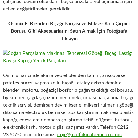
çalışması devam etse dahi, başka arızalara yol açmaması için
acilen değiştirilmeleri gereklidir.
Osimix El Blenderi Bıçağı Parçası ve Mikser Kolu Çırpıcı
Borusu Gibi Aksesuarlarını Satın Almak İçin Fotoğrafa
Tıklayın
Osimix haricinde akm alveo el blenderi tamiri, arisco arsel
patates püresi yapma kollu bıçağı, atalay ayhan demir el
blenderi motoru, boğaziçi bosfor bıçağın takıldığı kol borusu,
by kitchen çağdaş çözüm mercimek çorbası parçalama bıçağı
teknik servisi, demirsan dev mikser el mikseri rulmanlı göbeği,
dito sama electrolux bermixer sos karıştırma makinesi plastik
kapağı, edesa emir empero çalıştırma tetiği düğmesi butonu,
elektronik kartı, motor dişlisi satışımız vardır. Telefon 0212
2370750 mail adresimiz
proje@mutfakmalzemeleri.com