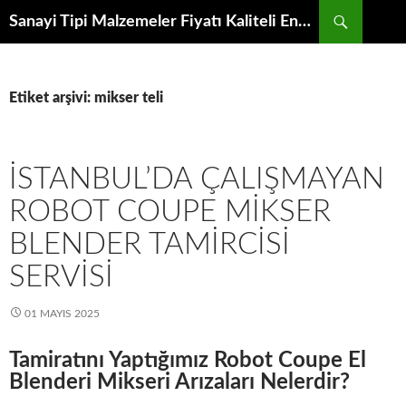
İçeriğe
Ara
Sanayi Tipi Malzemeler Fiyatı Kaliteli Endüstriyel Ekipman Modeli Toptancısından Mutfak Makineleri İmalatçıları Fabrikasından Satış Proje Parçası
atla
Etiket arşivi: mikser teli
İSTANBUL’DA ÇALIŞMAYAN
ROBOT COUPE MIKSER
BLENDER TAMIRCISI
SERVISI
01 MAYIS 2025
Tamiratını Yaptığımız Robot Coupe El
Blenderi Mikseri Arızaları Nelerdir?