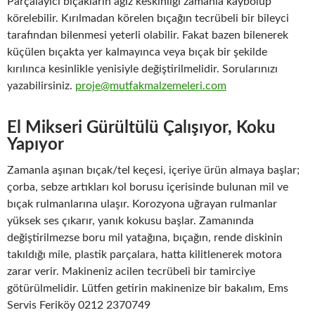
Parçalayıcı bıçakların ağız keskinliği zamanla kaybolup
körelebilir. Kırılmadan körelen bıçağın tecrübeli bir bileyci
tarafından bilenmesi yeterli olabilir. Fakat bazen bilenerek
küçülen bıçakta yer kalmayınca veya bıçak bir şekilde
kırılınca kesinlikle yenisiyle değiştirilmelidir. Sorularınızı
yazabilirsiniz.
proje@mutfakmalzemeleri.com
El Mikseri Gürültülü Çalışıyor, Koku
Yapıyor
Zamanla aşınan bıçak/tel keçesi, içeriye ürün almaya başlar;
çorba, sebze artıkları kol borusu içerisinde bulunan mil ve
bıçak rulmanlarına ulaşır. Korozyona uğrayan rulmanlar
yüksek ses çıkarır, yanık kokusu başlar. Zamanında
değiştirilmezse boru mil yatağına, bıçağın, rende diskinin
takıldığı mile, plastik parçalara, hatta kilitlenerek motora
zarar verir. Makineniz acilen tecrübeli bir tamirciye
götürülmelidir. Lütfen getirin makinenize bir bakalım, Ems
Servis Feriköy 0212 2370749