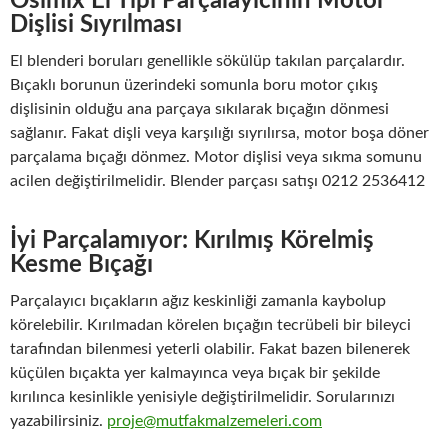
Osimix El Tipi Parçalayıcının Motor
Dişlisi Sıyrılması
El blenderi boruları genellikle sökülüp takılan parçalardır.
Bıçaklı borunun üzerindeki somunla boru motor çıkış
dişlisinin olduğu ana parçaya sıkılarak bıçağın dönmesi
sağlanır. Fakat dişli veya karşılığı sıyrılırsa, motor boşa döner
parçalama bıçağı dönmez. Motor dişlisi veya sıkma somunu
acilen değiştirilmelidir. Blender parçası satışı 0212 2536412
İyi Parçalamıyor: Kırılmış Körelmiş
Kesme Bıçağı
Parçalayıcı bıçakların ağız keskinliği zamanla kaybolup
körelebilir. Kırılmadan körelen bıçağın tecrübeli bir bileyci
tarafından bilenmesi yeterli olabilir. Fakat bazen bilenerek
küçülen bıçakta yer kalmayınca veya bıçak bir şekilde
kırılınca kesinlikle yenisiyle değiştirilmelidir. Sorularınızı
yazabilirsiniz.
proje@mutfakmalzemeleri.com