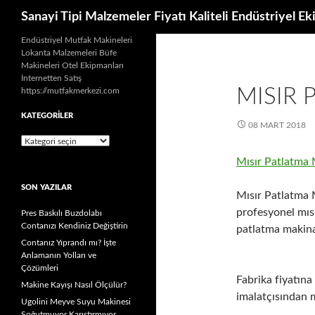
Ara
Sanayi Tipi Malzemeler Fiyatı Kaliteli Endüstriyel E
İçeriğe
Endüstriyel Mutfak Makineleri
Lokanta Malzemeleri Büfe
atla
Makineleri Otel Ekipmanları
İnternetten Satış
MISIR 
https://mutfakmerkezi.com
KATEGORILER
08 MART 2018
Kategoriler
Mısır Patlatma 
SON YAZILAR
Mısır Patlatma M
profesyonel mıs
Pres Baskılı Buzdolabı
Contanızı Kendiniz Değiştirin
patlatma makina
Contanız Yıprandı mı? İşte
Anlamanın Yolları ve
Çözümleri
Fabrika fiyatına
Makine Kayışı Nasıl Ölçülür?
imalatçısından 
Ugolini Meyve Suyu Makinesi
Soğutmuyor Karıştırmıyor