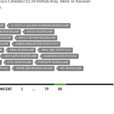
ucu Cihazları/12 24 Voltluk Araç Tekne Tır Karavan
ı
ABI
12 VOLTLA ÇALIŞAN KARAVAN BUZDOLABI
NE BUZDOLABI
AKÜLÜ BUZDOLABI
ZDOLABI
AKÜLÜ SEYYAR BUZDOLABI
OLABI
AMBULANSLAR IÇIN SOĞUTUCU
BI
ARAÇ BUZDOLABI
ARAÇ ŞIŞE SOĞUTUCU
CAM KAPILI BUZDOLABI
KARAVAN SOĞUTUCUSU
OTEL BUZDOLABI
PORTATIF BUZDOLABI
ĞUTUCU
TEKNE IÇIN BUZDOLAPLARI
YAT BUZDOLABI
ÖNCEKI
1
…
79
80