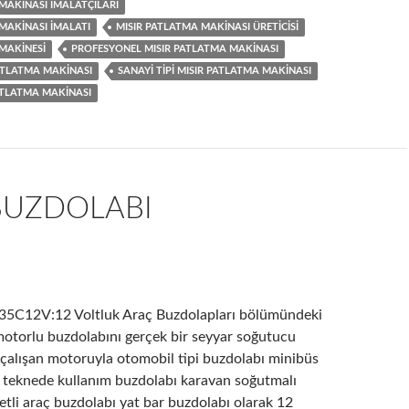
MAKINASI IMALATÇILARI
MAKINASI IMALATI
MISIR PATLATMA MAKINASI ÜRETICISI
MAKINESI
PROFESYONEL MISIR PATLATMA MAKINASI
ATLATMA MAKINASI
SANAYI TIPI MISIR PATLATMA MAKINASI
ATLATMA MAKINASI
BUZDOLABI
 35C12V:12 Voltluk Araç Buzdolapları bölümündeki
 motorlu buzdolabını gerçek bir seyyar soğutucu
 çalışan motoruyla otomobil tipi buzdolabı minibüs
 teknede kullanım buzdolabı karavan soğutmalı
tli araç buzdolabı yat bar buzdolabı olarak 12