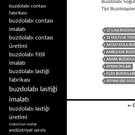
Buzdolabı Soğut
buzdolabı contası
Tipi Buzdolaplar
fabrikası
buzdolabı contası
imalatı
12 V.AŞI BUZDOL
buzdolabı contası
12 VOLTLUK TEK
üretimi
AKÜLÜ KOLA BU
AMBULANS BUZD
buzdolabı fitili
ARABA BUZDOLA
imalatı
AYRAN DOLABI
buzdolabı lastiği
KLEO BUZDOLABI
fabrikası
SEYYAR ŞIŞE SO
buzdolabı lastiği
imalatı
Yazı
← 
buzdolabı lastiği
dolaşımı
üretimi
endüstriyel mutfak
endüstriyel servis