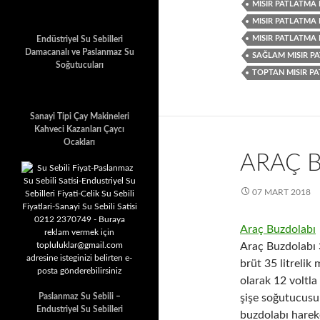
MISIR PATLATMA 
MISIR PATLATMA 
MISIR PATLATMA 
Endüstriyel Su Sebilleri
Damacanalı ve Paslanmaz Su
SAĞLAM MISIR P
Soğutucuları
TOPTAN MISIR P
Sanayi Tipi Çay Makineleri
Kahveci Kazanları Çaycı
Ocakları
ARAÇ 
07 MART 2018
Araç Buzdolabı
Araç Buzdolabı
brüt 35 litrelik
olarak 12 voltla
Paslanmaz Su Sebili –
şişe soğutucusu
Endustriyel Su Sebilleri
buzdolabı hareke