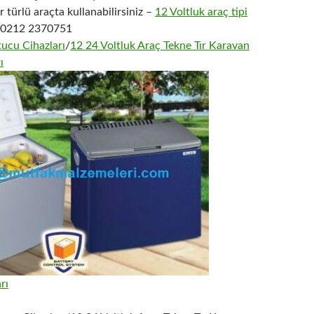
r türlü araçta kullanabilirsiniz –
12 Voltluk araç tipi
0212 2370751
ucu Cihazları
/
12 24 Voltluk Araç Tekne Tır Karavan
ı
rı