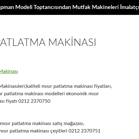
kipman Modeli Toptancısından Mutfak Makineleri İmalatçıl
PATLATMA MAKINASI
Makinası
akinasıleri;kaliteli mısır patlatma makinası fiyatları,
ır patlatma makinası modelleri ekonomik mısır
sı fiyatı 0212 2370750
 mısır patlatma makinası satış mağazası,
mısır patlatma makinası çeşitleri 0212 2370751