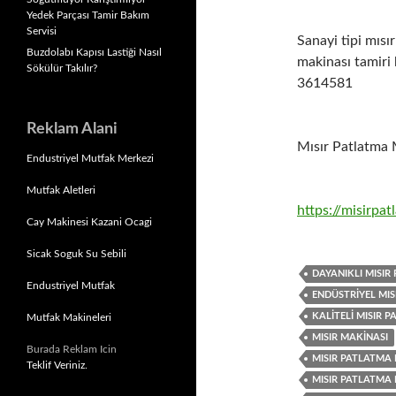
Yedek Parçası Tamir Bakım
Servisi
Sanayi tipi mısı
Buzdolabı Kapısı Lastiği Nasıl
makinası tamiri 
Sökülür Takılır?
3614581
Reklam Alani
Mısır Patlatma M
Endustriyel Mutfak Merkezi
Mutfak Aletleri
https://misirpa
Cay Makinesi Kazani Ocagi
Sicak Soguk Su Sebili
DAYANIKLI MISIR
Endustriyel Mutfak
ENDÜSTRIYEL MI
KALITELI MISIR 
Mutfak Makineleri
MISIR MAKINASI
Burada Reklam Icin
MISIR PATLATMA 
Teklif Veriniz.
MISIR PATLATMA 