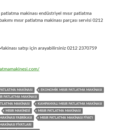
r patlatma makinası endüstriyel mısır patlatma
bakımı mısır patlatma makinası parçası servisi 0212
akinası satışı için arayabilirsiniz 0212 2370759
tlatmamakinesi.com/
 PATLATMA MAKINASI
EKONOMIK MISIR PATLATMA MAKINASI
SIR PATLATMA MAKINASI
PATLATMA MAKINASI
KAMPANYALI MISIR PATLATMA MAKINASI
MISIR MAKINESI
MISIR PATLATMA MAKINASI
MAKINASI FABRIKASI
MISIR PATLATMA MAKINASI FIYATI
MAKINASI FIYATLARI