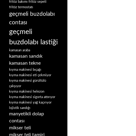
fritöz bakımı
fritöz sepeti
fritöz termostatı
geçmeli buzdolabı
contası
geçmeli
buzdolabı lastiği
kamasan araba
kamasan sandık
kamasan tekne
kıyma makinesi bıçağı
kıyma makinesi eti çekmiyor
kıyma makinesi gürültülü
çalışıyor
kıyma makinesi helezon
kıyma makinesi sigorta attırıyor
kıyma makinesi yağ kaçırıyor
lojistik sandığı
manyetikli dolap
contası
mikser teli
mikser teli tamiri