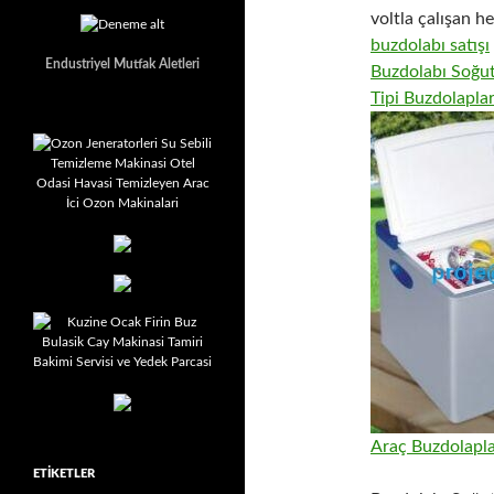
voltla çalışan he
buzdolabı satışı
Endustriyel Mutfak Aletleri
Buzdolabı Soğut
Tipi Buzdolaplar
Araç Buzdolapla
ETIKETLER