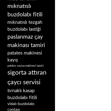
mıknatıslı
buzdolabı fitili
mıknatıslı tezgah
buzdolabı lastiği
paslanmaz çay
makinası tamiri
patates makinesi
kayış
patates soyma makinesi tamiri
sigorta attıran
çaycı servisi
tırnaklı kasap
buzdolabı fitili
vidalı buzdolabı
contası